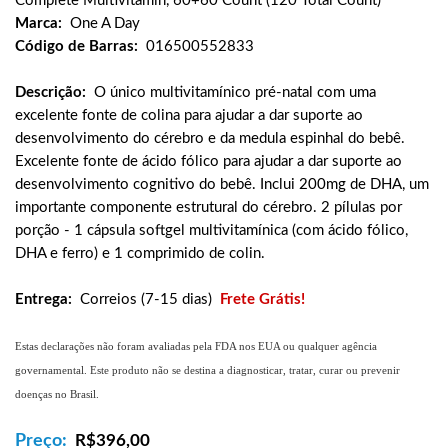
Complete Multivitamin, 60+60 Count (120 Total Count)
Marca:
One A Day
Código de Barras:
016500552833
Descrição:
O único multivitamínico pré-natal com uma
excelente fonte de colina para ajudar a dar suporte ao
desenvolvimento do cérebro e da medula espinhal do bebê.
Excelente fonte de ácido fólico para ajudar a dar suporte ao
desenvolvimento cognitivo do bebê. Inclui 200mg de DHA, um
importante componente estrutural do cérebro. 2 pílulas por
porção - 1 cápsula softgel multivitamínica (com ácido fólico,
DHA e ferro) e 1 comprimido de colin.
Entrega:
Correios (7-15 dias)
Frete Grátis!
Estas declarações não foram avaliadas pela FDA nos EUA ou qualquer agência
governamental. Este produto não se destina a diagnosticar, tratar, curar ou prevenir
doenças no Brasil.
Preço:
R$
396,00