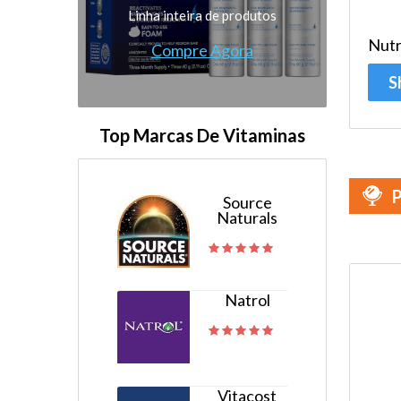
Linha inteira de produtos
Nutr
Compre Agora
S
Top Marcas De Vitaminas
P
Source
Naturals
Natrol
Vitacost