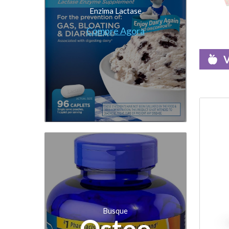
Enzima Lactase
Compre Agora
V
Busque
Osteo