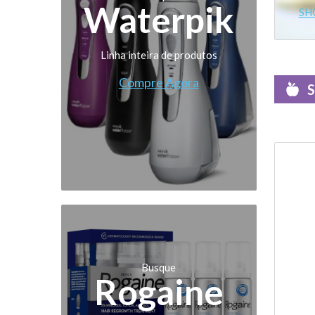
Waterpik
SH
Linha inteira de produtos
Compre Agora
S
Busque
Rogaine