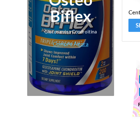
Biflex
Cen
S
Glucosamina Condroitina
Compre Agora