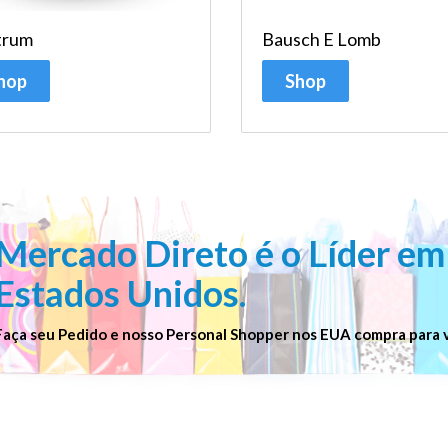
trum
Bausch E Lomb
hop
Shop
Mercado Direto
é o
Líder
em
Estados Unidos.
Faça seu Pedido e nosso Personal Shopper nos EUA compra par