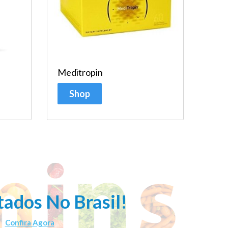
Meditropin
Shop
ados No Brasil!
is
Confira Agora