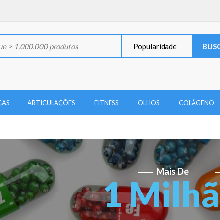
Popularidade
ÇAS
ARTICULAÇÕES
FITNESS
OLHOS
COLÁGENO
Mais De
1 Milh