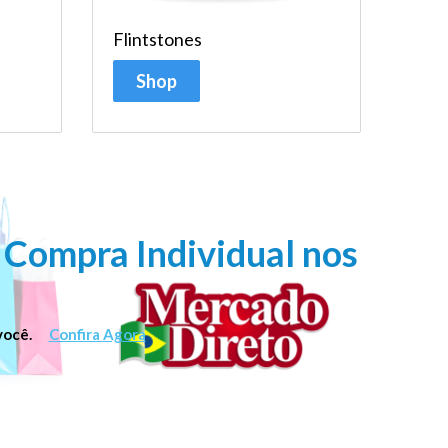
Flintstones
Shop
Compra Individual
nos
a você.
Confira Agora