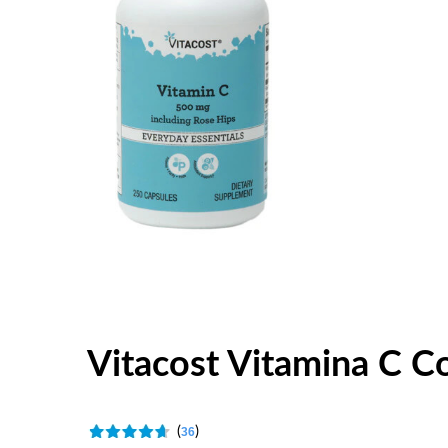
Vitacost Vitamina C C
(
)
36