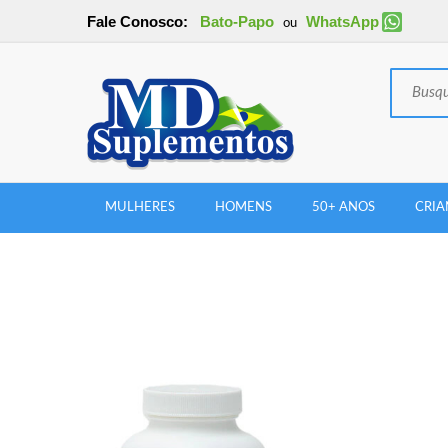
Fale Conosco:
Bato-Papo
WhatsApp
ou
MULHERES
HOMENS
50+ ANOS
CRIA
New