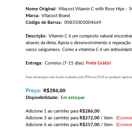
Nome Original:
Vitacost Vitamin C with Rose Hips - 
Marca:
Vitacost Brand
Código de Barras:
00835003004669
Descrição:
Vitamin C é um composto natural encontrad
através da dieta. Apoia o desenvolvimento e reparação 
vasos sanguíneos. Como a vitamina C é um antioxidante,
Entrega:
Correios (7-15 dias)
Frete Grátis!
Estas declarações não foram avaliadas pela FDA nos EUA ou qualquer agência g
Preço:
R$
286,00
Disponibilidade:
Em estoque
Adicione 1 ao carrinho para
R$286,00
Adicione 3 ao carrinho para
R$272,00
/ item
(Econom
Adicione 6 ao carrinho para
R$257,00
/ item
(Econom