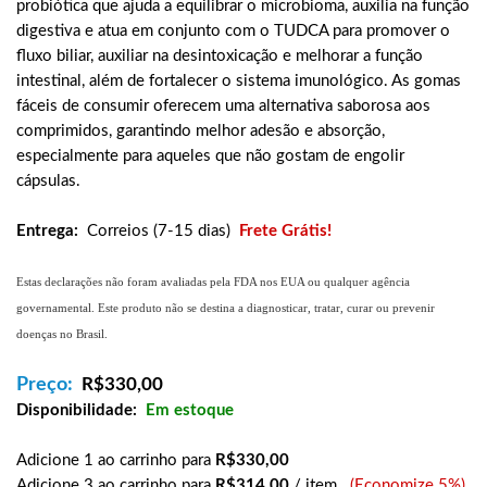
probiótica que ajuda a equilibrar o microbioma, auxilia na função
digestiva e atua em conjunto com o TUDCA para promover o
fluxo biliar, auxiliar na desintoxicação e melhorar a função
intestinal, além de fortalecer o sistema imunológico. As gomas
fáceis de consumir oferecem uma alternativa saborosa aos
comprimidos, garantindo melhor adesão e absorção,
especialmente para aqueles que não gostam de engolir
cápsulas.
Entrega:
Correios (7-15 dias)
Frete Grátis!
Estas declarações não foram avaliadas pela FDA nos EUA ou qualquer agência
governamental. Este produto não se destina a diagnosticar, tratar, curar ou prevenir
doenças no Brasil.
Preço:
R$
330,00
Disponibilidade:
Em estoque
Adicione 1 ao carrinho para
R$330,00
Adicione 3 ao carrinho para
R$314,00
/ item
(Economize 5%)