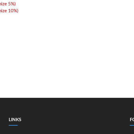
ize 5%)
ize 10%)
LINKS
F