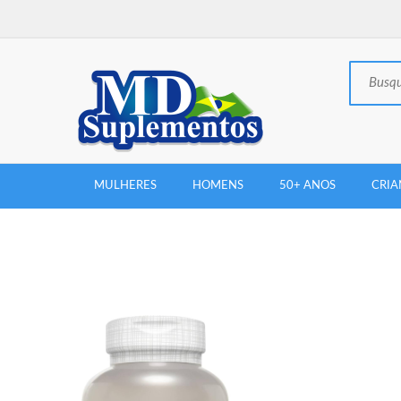
MULHERES
HOMENS
50+ ANOS
CRIA
New