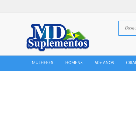
MULHERES
HOMENS
50+ ANOS
CRIA
New