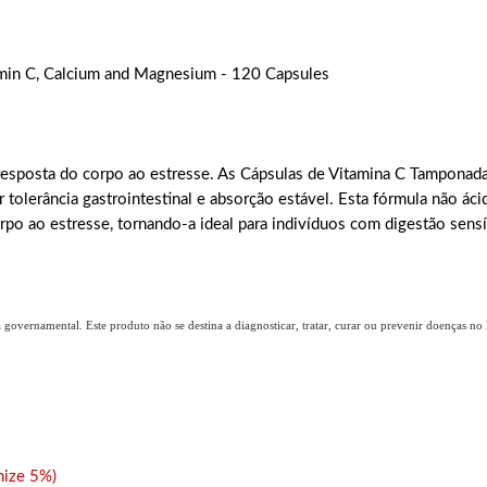
amin C, Calcium and Magnesium - 120 Capsules
 resposta do corpo ao estresse. As Cápsulas de Vitamina C Tampona
tolerância gastrointestinal e absorção estável. Esta fórmula não áci
orpo ao estresse, tornando-a ideal para indivíduos com digestão sens
overnamental. Este produto não se destina a diagnosticar, tratar, curar ou prevenir doenças no B
ize 5%)