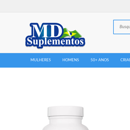
MULHERES
HOMENS
50+ ANOS
CRIA
New