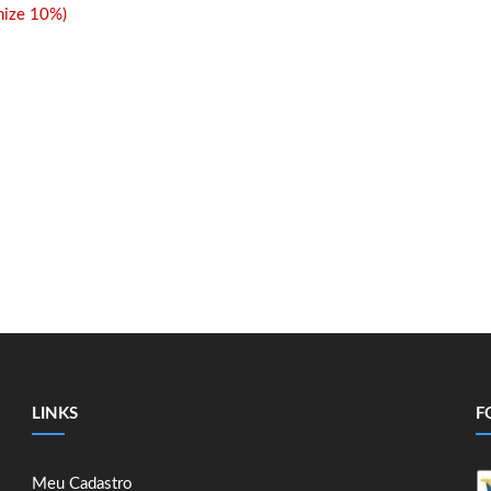
ize 10%)
LINKS
F
Meu Cadastro