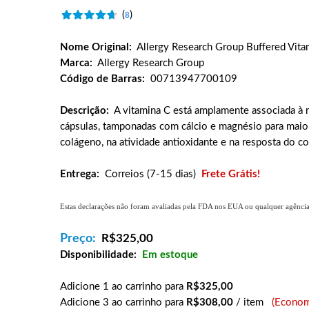
(
)
8
Nome Original:
Allergy Research Group Buffered Vit
Marca:
Allergy Research Group
Código de Barras:
00713947700109
Descrição:
A vitamina C está amplamente associada à
cápsulas, tamponadas com cálcio e magnésio para maior 
colágeno, na atividade antioxidante e na resposta do c
Entrega:
Correios (7-15 dias)
Frete Grátis!
Estas declarações não foram avaliadas pela FDA nos EUA ou qualquer agência g
Preço:
R$
325,00
Disponibilidade:
Em estoque
Adicione 1 ao carrinho para
R$325,00
Adicione 3 ao carrinho para
R$308,00
/ item
(Econom