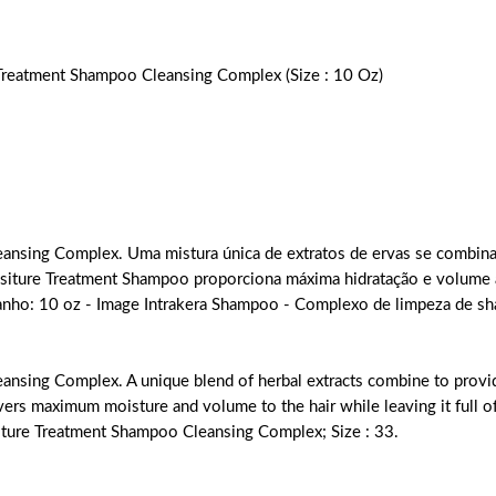
Treatment Shampoo Cleansing Complex (Size : 10 Oz)
nsing Complex. Uma mistura única de extratos de ervas se combinam 
ositure Treatment Shampoo proporciona máxima hidratação e volume a
manho: 10 oz - Image Intrakera Shampoo - Complexo de limpeza de s
nsing Complex. A unique blend of herbal extracts combine to provid
rs maximum moisture and volume to the hair while leaving it full of
sture Treatment Shampoo Cleansing Complex; Size : 33.