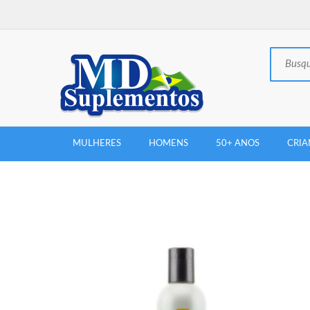
MULHERES
HOMENS
50+ ANOS
CRIA
New