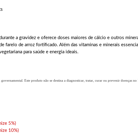
ts
durante a gravidez e oferece doses maiores de cálcio e outros minerai
arelo de arroz fortificado. Além das vitaminas e minerais essencia
egetariana para saúde e energia ideais.
overnamental. Este produto não se destina a diagnosticar, tratar, curar ou prevenir doenças no B
ize 5%)
ize 10%)