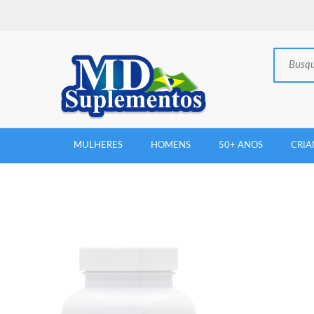
MULHERES
HOMENS
50+ ANOS
CRIA
New