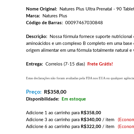
Nome Original:
Natures Plus Ultra Prenatal - 90 Table
Marca:
Natures Plus
Código de Barras:
00097467030848
Descrição:
Nossa fórmula fornece suporte nutricional 
aminoácidos e um complexo B completo em uma base de f
origem alimentar em uma fórmula totalmente natural e v
Entrega:
Correios (7-15 dias)
Frete Grátis!
Estas declarações não foram avaliadas pela FDA nos EUA ou qualquer agência g
Preço:
R$
358,00
Disponibilidade:
Em estoque
Adicione 1 ao carrinho para
R$358,00
Adicione 3 ao carrinho para
R$340,00
/ item
(Econom
Adicione 6 ao carrinho para
R$322,00
/ item
(Econom