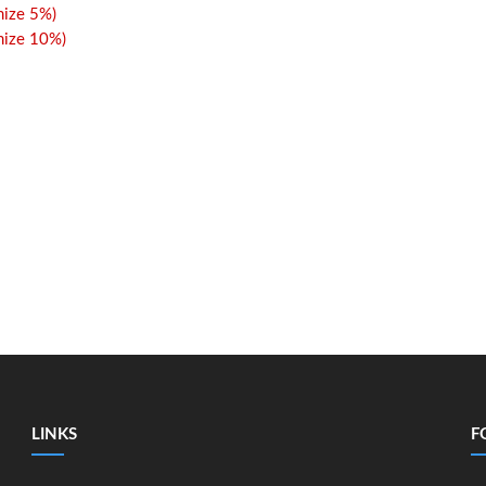
ize 5%)
ize 10%)
LINKS
F