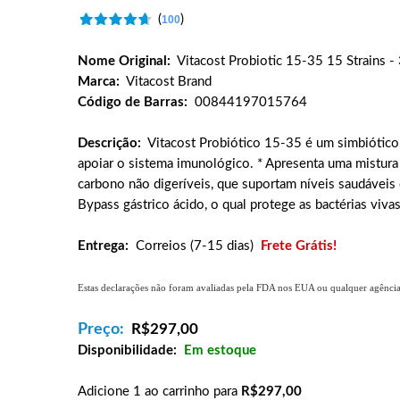
(
)
100
Nome Original:
Vitacost Probiotic 15-35 15 Strains -
Marca:
Vitacost Brand
Código de Barras:
00844197015764
Descrição:
Vitacost Probiótico 15-35 é um simbiótico
apoiar o sistema imunológico. * Apresenta uma mistura
carbono não digeríveis, que suportam níveis saudáveis 
Bypass gástrico ácido, o qual protege as bactérias viva
Entrega:
Correios (7-15 dias)
Frete Grátis!
Estas declarações não foram avaliadas pela FDA nos EUA ou qualquer agência g
Preço:
R$
297,00
Disponibilidade:
Em estoque
Adicione 1 ao carrinho para
R$297,00