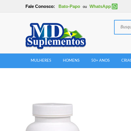
Fale Conosco:
Bato-Papo
WhatsApp
ou
MULHERES
HOMENS
50+ ANOS
CRIA
New