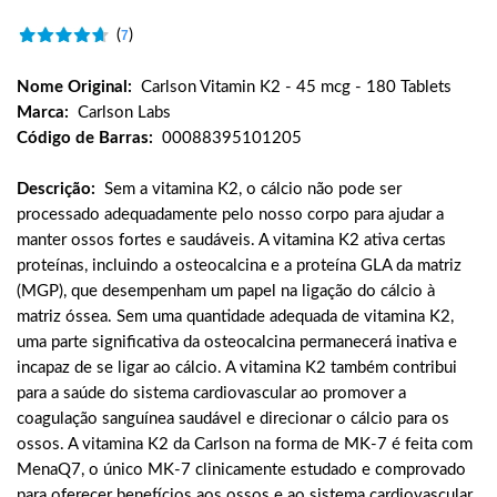
(
)
7
Nome Original:
Carlson Vitamin K2 - 45 mcg - 180 Tablets
Marca:
Carlson Labs
Código de Barras:
00088395101205
Descrição:
Sem a vitamina K2, o cálcio não pode ser
processado adequadamente pelo nosso corpo para ajudar a
manter ossos fortes e saudáveis. A vitamina K2 ativa certas
proteínas, incluindo a osteocalcina e a proteína GLA da matriz
(MGP), que desempenham um papel na ligação do cálcio à
matriz óssea. Sem uma quantidade adequada de vitamina K2,
uma parte significativa da osteocalcina permanecerá inativa e
incapaz de se ligar ao cálcio. A vitamina K2 também contribui
para a saúde do sistema cardiovascular ao promover a
coagulação sanguínea saudável e direcionar o cálcio para os
ossos. A vitamina K2 da Carlson na forma de MK-7 é feita com
MenaQ7, o único MK-7 clinicamente estudado e comprovado
para oferecer benefícios aos ossos e ao sistema cardiovascular.