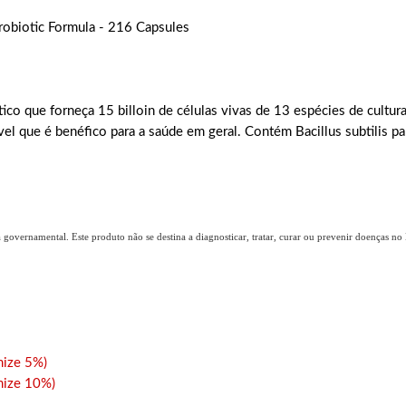
Probiotic Formula - 216 Capsules
ico que forneça 15 billoin de células vivas de 13 espécies de cultur
l que é benéfico para a saúde em geral. Contém Bacillus subtilis par
.
overnamental. Este produto não se destina a diagnosticar, tratar, curar ou prevenir doenças no B
ize 5%)
ize 10%)