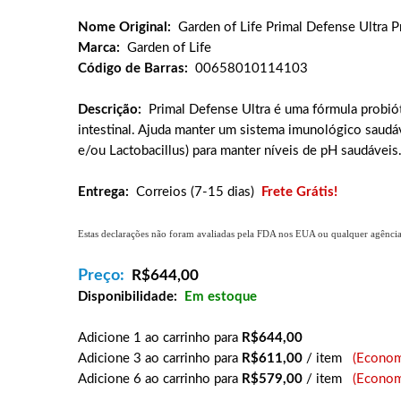
Nome Original:
Garden of Life Primal Defense Ultra 
Marca:
Garden of Life
Código de Barras:
00658010114103
Descrição:
Primal Defense Ultra é uma fórmula probiót
intestinal. Ajuda manter um sistema imunológico saudáve
e/ou Lactobacillus) para manter níveis de pH saudáveis
Entrega:
Correios (7-15 dias)
Frete Grátis!
Estas declarações não foram avaliadas pela FDA nos EUA ou qualquer agência g
Preço:
R$
644,00
Disponibilidade:
Em estoque
Adicione 1 ao carrinho para
R$644,00
Adicione 3 ao carrinho para
R$611,00
/ item
(Econom
Adicione 6 ao carrinho para
R$579,00
/ item
(Econom