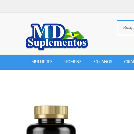
MULHERES
HOMENS
50+ ANOS
CRIA
New