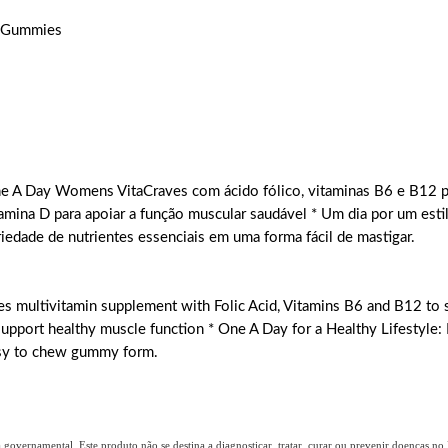
0 Gummies
e A Day Womens VitaCraves com ácido fólico, vitaminas B6 e B12 p
amina D para apoiar a função muscular saudável * Um dia por um esti
ade de nutrientes essenciais em uma forma fácil de mastigar.
 multivitamin supplement with Folic Acid, Vitamins B6 and B12 to
support healthy muscle function * One A Day for a Healthy Lifestyl
easy to chew gummy form.
overnamental. Este produto não se destina a diagnosticar, tratar, curar ou prevenir doenças no B