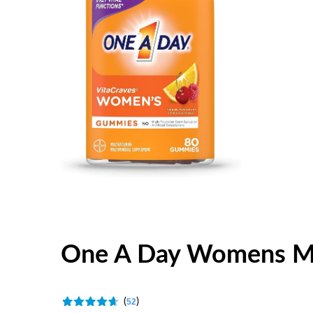
One A Day Womens Mu
(
)
52