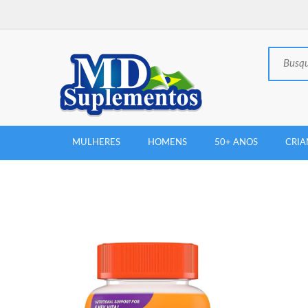
MULHERES
HOMENS
50+ ANOS
CRIA
New