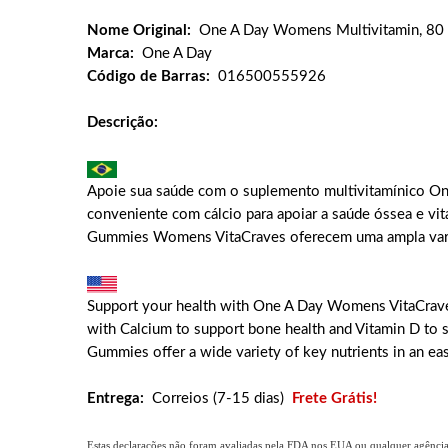
Nome Original:
One A Day Womens Multivitamin, 8
Marca:
One A Day
Código de Barras:
016500555926
Descrição:
Apoie sua saúde com o suplemento multivitamínico On
conveniente com cálcio para apoiar a saúde óssea e vit
Gummies Womens VitaCraves oferecem uma ampla varied
Support your health with One A Day Womens VitaCraves
with Calcium to support bone health and Vitamin D to 
Gummies offer a wide variety of key nutrients in an 
Entrega:
Correios (7-15 dias)
Frete Grátis!
Estas declarações não foram avaliadas pela FDA nos EUA ou qualquer agência g