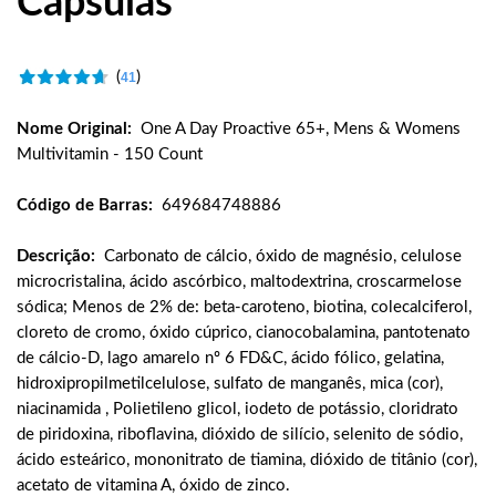
Cápsulas
(
)
41
Nome Original:
One A Day Proactive 65+, Mens & Womens
Multivitamin - 150 Count
Código de Barras:
649684748886
Descrição:
Carbonato de cálcio, óxido de magnésio, celulose
microcristalina, ácido ascórbico, maltodextrina, croscarmelose
sódica; Menos de 2% de: beta-caroteno, biotina, colecalciferol,
cloreto de cromo, óxido cúprico, cianocobalamina, pantotenato
de cálcio-D, lago amarelo nº 6 FD&C, ácido fólico, gelatina,
hidroxipropilmetilcelulose, sulfato de manganês, mica (cor),
niacinamida , Polietileno glicol, iodeto de potássio, cloridrato
de piridoxina, riboflavina, dióxido de silício, selenito de sódio,
ácido esteárico, mononitrato de tiamina, dióxido de titânio (cor),
acetato de vitamina A, óxido de zinco.