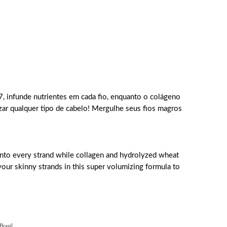
, infunde nutrientes em cada fio, enquanto o colágeno
rizar qualquer tipo de cabelo! Mergulhe seus fios magros
into every strand while collagen and hydrolyzed wheat
 your skinny strands in this super volumizing formula to
rasil.