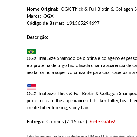
Nome Original:
OGX Thick & Full Biotin & Collagen
Marca:
OGX
Código de Barras:
191565294697
Descrição:
OGX Trial Size Shampoo de biotina e colágeno espesso
e a proteína de trigo hidrolisada criam a aparência de 
nesta fórmula super volumizante para criar cabelos mai
OGX Trial Size Thick & Full Biotin & Collagen Shampoo 
protein create the appearance of thicker, fuller, health
create fuller looking, shiny hair.
Entrega:
Correios (7-15 dias)
Frete Grátis!
Estas declarações não foram avaliadas pela FDA nos EUA ou qualquer agência g