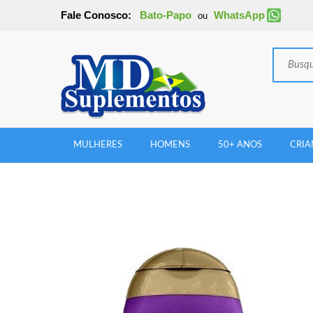
Fale Conosco:
Bato-Papo
WhatsApp
ou
MULHERES
HOMENS
50+ ANOS
CRIA
New