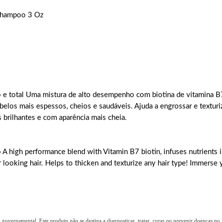
 Shampoo 3 Oz
 e total Uma mistura de alto desempenho com biotina de vitamina B7
cabelos mais espessos, cheios e saudáveis. Ajuda a engrossar e textu
s brilhantes e com aparência mais cheia.
A high performance blend with Vitamin B7 biotin, infuses nutrients 
ier looking hair. Helps to thicken and texturize any hair type! Immerse
overnamental. Este produto não se destina a diagnosticar, tratar, curar ou prevenir doenças no B