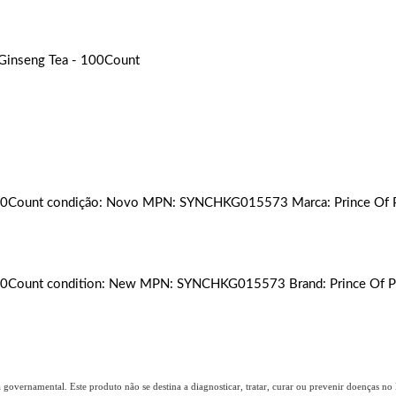
 Ginseng Tea - 100Count
- 100Count condição: Novo MPN: SYNCHKG015573 Marca: Prince Of
- 100Count condition: New MPN: SYNCHKG015573 Brand: Prince Of 
overnamental. Este produto não se destina a diagnosticar, tratar, curar ou prevenir doenças no B