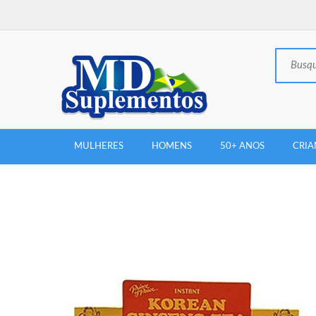
MULHERES
HOMENS
50+ ANOS
CRIA
New