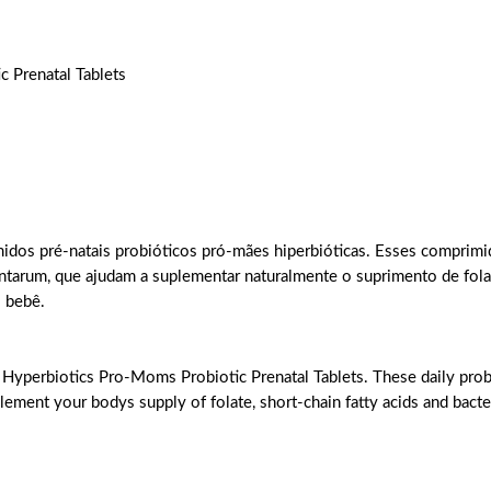
 Prenatal Tablets
midos pré-natais probióticos pró-mães hiperbióticas. Esses comprimi
ntarum, que ajudam a suplementar naturalmente o suprimento de folat
 bebê.
g Hyperbiotics Pro-Moms Probiotic Prenatal Tablets. These daily probio
plement your bodys supply of folate, short-chain fatty acids and bacte