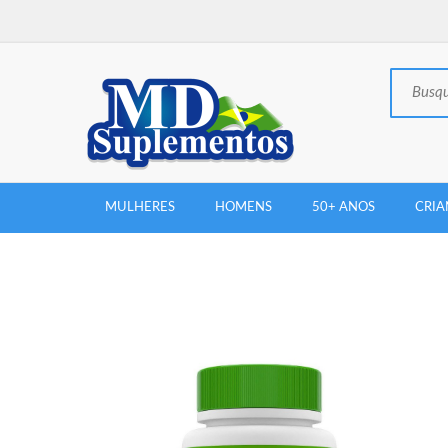
MULHERES
HOMENS
50+ ANOS
CRIA
New