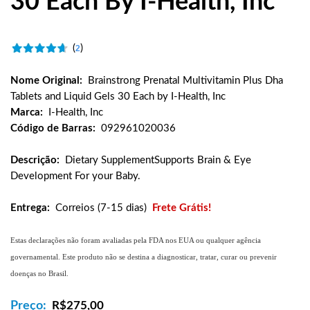
30 Each By I-Health, Inc
(
)
2
Nome Original:
Brainstrong Prenatal Multivitamin Plus Dha
Tablets and Liquid Gels 30 Each by I-Health, Inc
Marca:
I-Health, Inc
Código de Barras:
092961020036
Descrição:
Dietary SupplementSupports Brain & Eye
Development For your Baby.
Entrega:
Correios (7-15 dias)
Frete Grátis!
Estas declarações não foram avaliadas pela FDA nos EUA ou qualquer agência
governamental. Este produto não se destina a diagnosticar, tratar, curar ou prevenir
doenças no Brasil.
Preço:
R$
275,00