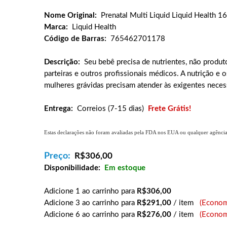
Nome Original:
Prenatal Multi Liquid Liquid Health 1
Marca:
Liquid Health
Código de Barras:
765462701178
Descrição:
Seu bebê precisa de nutrientes, não produ
parteiras e outros profissionais médicos. A nutrição 
mulheres grávidas precisam atender às exigentes nece
Entrega:
Correios (7-15 dias)
Frete Grátis!
Estas declarações não foram avaliadas pela FDA nos EUA ou qualquer agência g
Preço:
R$
306,00
Disponibilidade:
Em estoque
Adicione 1 ao carrinho para
R$306,00
Adicione 3 ao carrinho para
R$291,00
/ item
(Econom
Adicione 6 ao carrinho para
R$276,00
/ item
(Econom