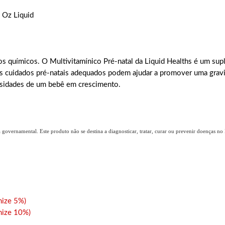
6 Oz Liquid
tos químicos. O Multivitamínico Pré-natal da Liquid Healths é um su
e os cuidados pré-natais adequados podem ajudar a promover uma gra
ssidades de um bebê em crescimento.
overnamental. Este produto não se destina a diagnosticar, tratar, curar ou prevenir doenças no B
ize 5%)
ize 10%)