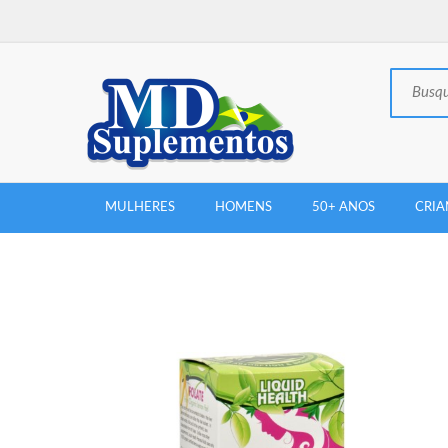
MULHERES
HOMENS
50+ ANOS
CRIA
New