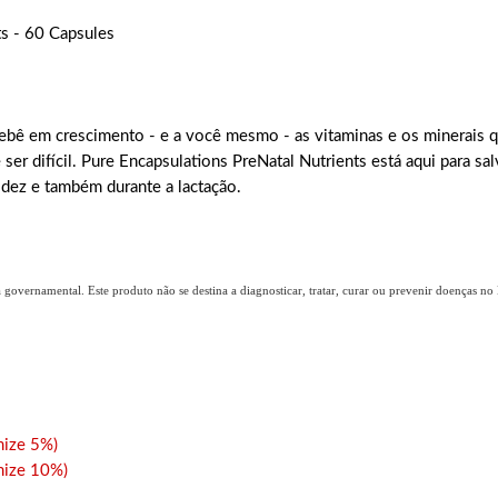
ts - 60 Capsules
bebê em crescimento - e a você mesmo - as vitaminas e os minerais q
ser difícil. Pure Encapsulations PreNatal Nutrients está aqui para sa
videz e também durante a lactação.
overnamental. Este produto não se destina a diagnosticar, tratar, curar ou prevenir doenças no B
ize 5%)
ize 10%)