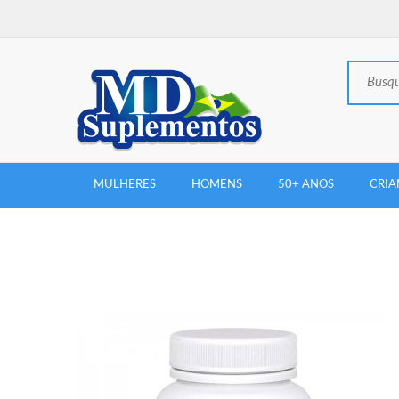
MULHERES
HOMENS
50+ ANOS
CRIA
New