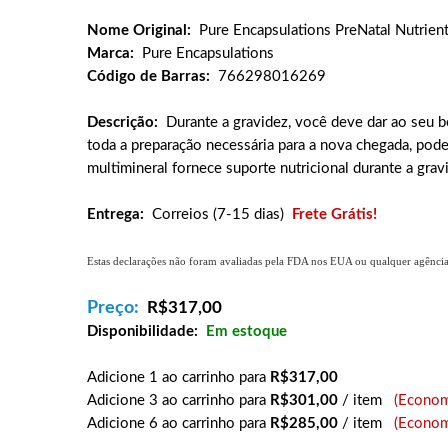
Nome Original:
Pure Encapsulations PreNatal Nutrien
Marca:
Pure Encapsulations
Código de Barras:
766298016269
Descrição:
Durante a gravidez, você deve dar ao seu 
toda a preparação necessária para a nova chegada, pode 
multimineral fornece suporte nutricional durante a gra
Entrega:
Correios (7-15 dias)
Frete Grátis!
Estas declarações não foram avaliadas pela FDA nos EUA ou qualquer agência g
Preço:
R$
317,00
Disponibilidade:
Em estoque
Adicione 1 ao carrinho para
R$317,00
Adicione 3 ao carrinho para
R$301,00
/ item
(Econom
Adicione 6 ao carrinho para
R$285,00
/ item
(Econom