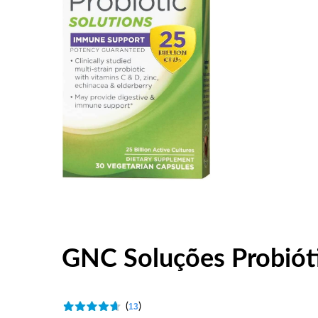
GNC Soluções Probióti
(
)
13