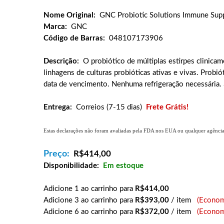
Nome Original:
GNC Probiotic Solutions Immune Supp
Marca:
GNC
Código de Barras:
048107173906
Descrição:
O probiótico de múltiplas estirpes clinica
linhagens de culturas probióticas ativas e vivas. Probi
data de vencimento. Nenhuma refrigeração necessária. 
Entrega:
Correios (7-15 dias)
Frete Grátis!
Estas declarações não foram avaliadas pela FDA nos EUA ou qualquer agência g
Preço:
R$
414,00
Disponibilidade:
Em estoque
Adicione 1 ao carrinho para
R$414,00
Adicione 3 ao carrinho para
R$393,00
/ item
(Econom
Adicione 6 ao carrinho para
R$372,00
/ item
(Econom