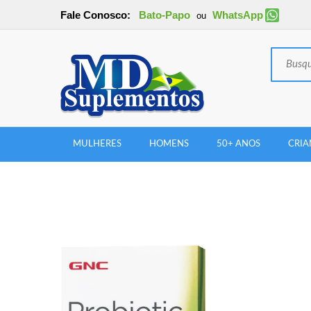
Fale Conosco:
Bato-Papo
WhatsApp
ou
MULHERES
HOMENS
50+ ANOS
CRIA
New