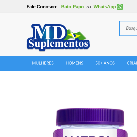
Fale Conosco:
Bato-Papo
WhatsApp
ou
MULHERES
HOMENS
50+ ANOS
CRIA
New