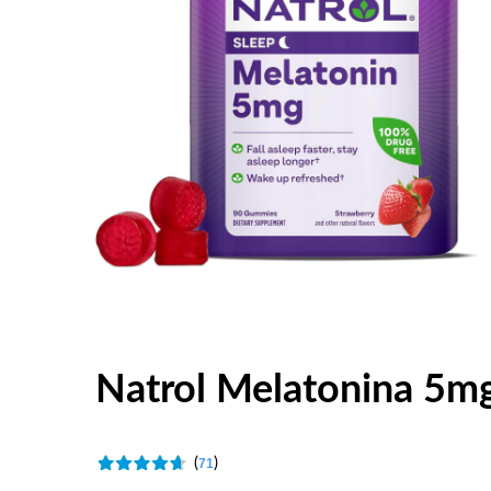
Natrol Melatonina 5m
(
)
71