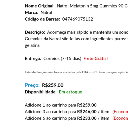
Nome Original:
Natrol Melatonin 5mg Gummies 90 Co
Marca:
Natrol
Código de Barras:
047469075132
Descrição:
Adormeça mais rápido e mantenha um sono 
Gummies da Natrol são feitas com ingredientes puros: se
gelatina.
Entrega:
Correios (7-15 dias)
Frete Grátis!
Estas declarações não foram avaliadas pela FDA nos EUA ou qualquer agência g
Preço:
R$
259,00
Disponibilidade:
Em estoque
Adicione 1 ao carrinho para
R$259,00
Adicione 3 ao carrinho para
R$246,00
/ item
(Econom
Adicione 6 ao carrinho para
R$233,00
/ item
(Econom