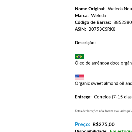
Nome Original:
Weleda Nour
Marca:
Weleda
Código de Barras:
8852380
ASIN:
B0753CSRK8
Descrição:
Óleo de amêndoa doce orgânic
Organic sweet almond oil and 
Entrega:
Correios (7-15 dia
Estas declarações não foram avaliadas pel
Preço:
R$
275,00
Disponibilidade:
Em estoqu