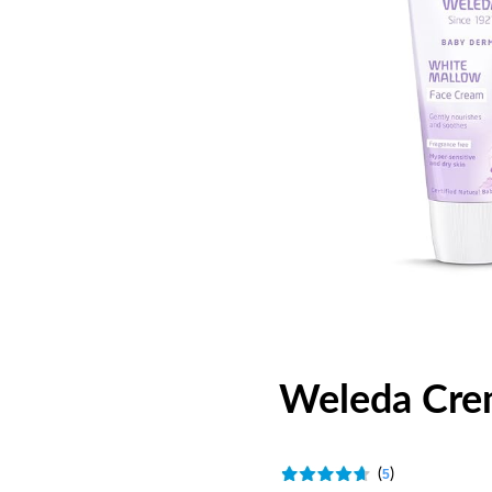
Weleda Crem
(
)
5