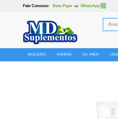
Fale Conosco:
Bato-Papo
WhatsApp
ou
MULHERES
HOMENS
50+ ANOS
CRIA
New