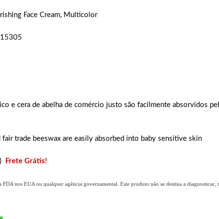
ishing Face Cream, Multicolor
15305
o e cera de abelha de comércio justo são facilmente absorvidos pel
fair trade beeswax are easily absorbed into baby sensitive skin
s)
Frete Grátis!
a FDA nos EUA ou qualquer agência governamental. Este produto não se destina a diagnosticar, tr
e