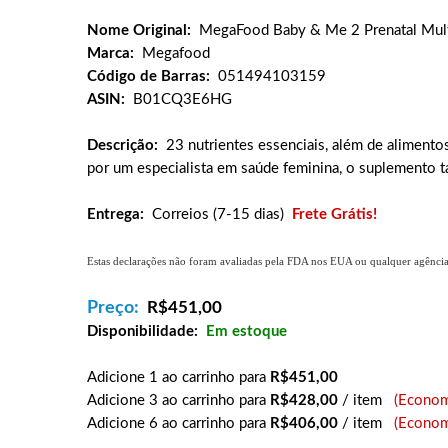
Nome Original:
MegaFood Baby & Me 2 Prenatal Multi
Marca:
Megafood
Código de Barras:
051494103159
ASIN:
B01CQ3E6HG
Descrição:
23 nutrientes essenciais, além de alimento
por um especialista em saúde feminina, o suplemento t
Entrega:
Correios (7-15 dias)
Frete Grátis!
Estas declarações não foram avaliadas pela FDA nos EUA ou qualquer agência g
Preço:
R$
451,00
Disponibilidade:
Em estoque
Adicione 1 ao carrinho para
R$451,00
Adicione 3 ao carrinho para
R$428,00
/ item
(Econom
Adicione 6 ao carrinho para
R$406,00
/ item
(Econom