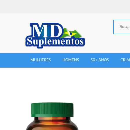
MULHERES
HOMENS
50+ ANOS
CRIA
New