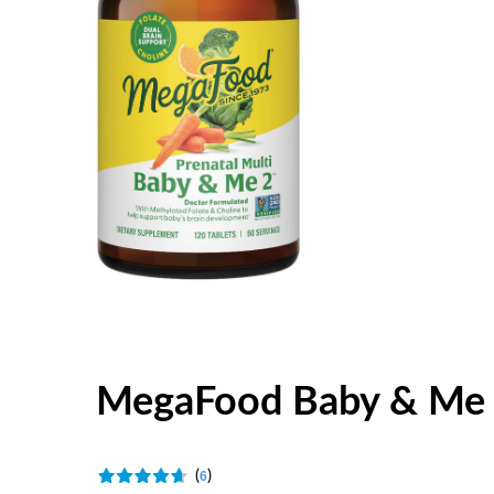
MegaFood Baby & Me 2
(
)
6