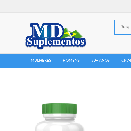
MULHERES
HOMENS
50+ ANOS
CRIA
New