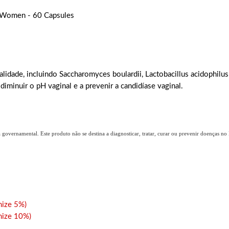
r Women - 60 Capsules
idade, incluindo Saccharomyces boulardii, Lactobacillus acidophilus 
 diminuir o pH vaginal e a prevenir a candidíase vaginal.
overnamental. Este produto não se destina a diagnosticar, tratar, curar ou prevenir doenças no B
ize 5%)
ize 10%)