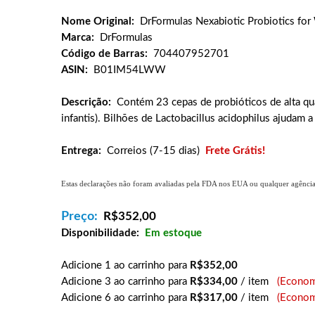
Nome Original:
DrFormulas Nexabiotic Probiotics fo
Marca:
DrFormulas
Código de Barras:
704407952701
ASIN:
B01IM54LWW
Descrição:
Contém 23 cepas de probióticos de alta qual
infantis). Bilhões de Lactobacillus acidophilus ajudam a
Entrega:
Correios (7-15 dias)
Frete Grátis!
Estas declarações não foram avaliadas pela FDA nos EUA ou qualquer agência g
Preço:
R$
352,00
Disponibilidade:
Em estoque
Adicione 1 ao carrinho para
R$352,00
Adicione 3 ao carrinho para
R$334,00
/ item
(Econom
Adicione 6 ao carrinho para
R$317,00
/ item
(Econom