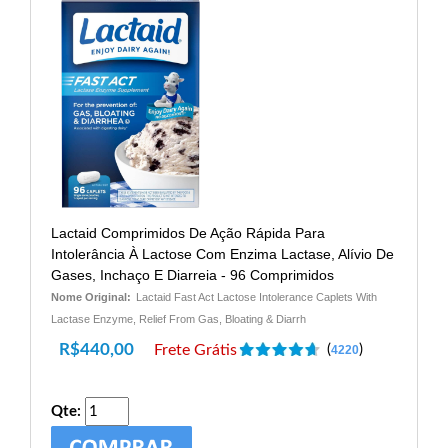
Lactaid Comprimidos De Ação Rápida Para
Intolerância À Lactose Com Enzima Lactase, Alívio De
Gases, Inchaço E Diarreia - 96 Comprimidos
Nome Original:
Lactaid Fast Act Lactose Intolerance Caplets With
Lactase Enzyme, Relief From Gas, Bloating & Diarrh
R$
440,00
Frete Grátis
(
)
4220
Qte: