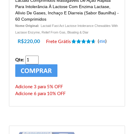
Lactaid Comprimidos Mastigáveis ​​de Ação Rápida
Para Intolerância À Lactose Com Enzima Lactase,
Alívio De Gases, Inchaço E Diarreia (sabor Baunilha) -
60 Comprimidos
Nome Original:
Lactaid Fast Act Lactose Intolerance Chewables With
Lactase Enzyme, Relief From Gas, Bloating & Diar
R$
220,00
Frete Grátis
(
)
456
Qte:
Adicione 3 para 5% OFF
Adicione 6 para 10% OFF