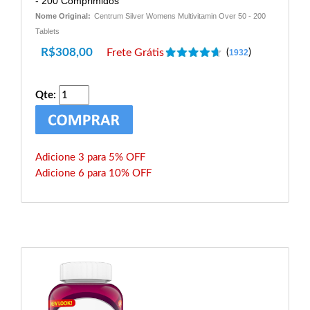
- 200 Comprimidos
Nome Original:
Centrum Silver Womens Multivitamin Over 50 - 200
Tablets
R$
308,00
Frete Grátis
(
)
1932
Qte:
Adicione 3 para 5% OFF
Adicione 6 para 10% OFF